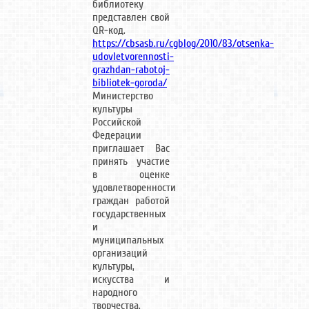
библиотеку
представлен свой
QR-код.
https://cbsasb.ru/cgblog/2010/83/otsenka-
udovletvorennosti-
grazhdan-rabotoj-
bibliotek-goroda/
Министерство
культуры
Российской
Федерации
приглашает Вас
принять участие
в оценке
удовлетворенности
граждан работой
государственных
и
муниципальных
организаций
культуры,
искусства и
народного
творчества.